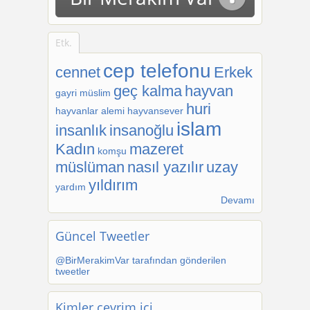
Etk.
cep telefonu
cennet
Erkek
geç kalma
hayvan
gayri müslim
huri
hayvanlar alemi
hayvansever
islam
insanlık
insanoğlu
Kadın
mazeret
komşu
müslüman
nasıl yazılır
uzay
yıldırım
yardım
Devamı
Güncel Tweetler
@BirMerakimVar tarafından gönderilen
tweetler
Kimler çevrim içi