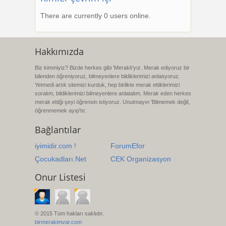
There are currently 0 users online.
Hakkımızda
Biz kimmiyiz? Bizde herkes gibi 'Meraklı'yız. Merak ediyoruz bir
bilenden öğreniyoruz, bilmeyenlere bildiklerimizi anlatıyoruz.
Yetmedi artık sitemizi kurduk, hep birlikte merak ettiklerimizi
soralım, bildiklerimizi bilmeyenlere anlatalım. Merak eden herkes
merak ettiği şeyi öğrensin istiyoruz. Unutmayın 'Bilmemek değil,
öğrenmemek ayıp'tır.
Bağlantılar
iyimidir.com !
ForumEfor
Çocukadları.Net
CEK Organizasyon
Onur Listesi
© 2015 Tüm hakları saklıdır.
birmerakimvar.com