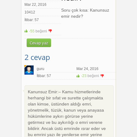
Mar 22, 2016
Soru çok kısa: Kanunsuz
10412
emir nedir?
İtibar: 57
-55
beğeni
+1
-1
Cevap yaz
2 cevap
guru
Mar 24, 2016
İtibar: 57
-23
beğeni
+1
-1
Kanunsuz Emir:– Kamu hizmetlerinde
herhangi bir sıfat ve surette çalışmakta
olan kimse, üstünden aldığı emri,
yönetmelik, tüzük, kanun veya anayasa
hükümlerine aykırı görürse yerine
getirmez ve bu aykırılığı o emri verene
bildirir. Ancak üstü emrinde ısrar eder ve
bu emrini yazı ile yenilerse emir yerine