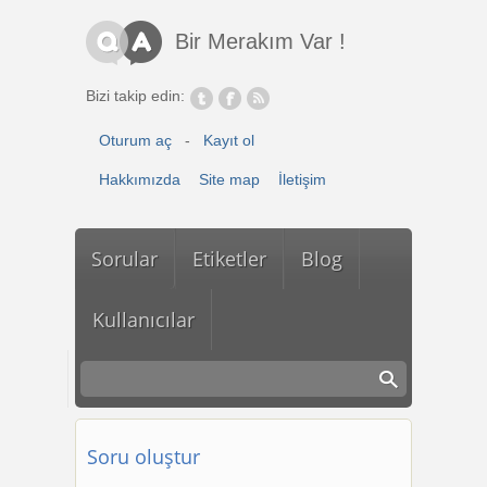
Ana içeriğe atla
Bir Merakım Var !
Bizi takip edin:
Oturum aç
-
Kayıt ol
Hakkımızda
Site map
İletişim
Sorular
Etiketler
Blog
Kullanıcılar
Soru oluştur