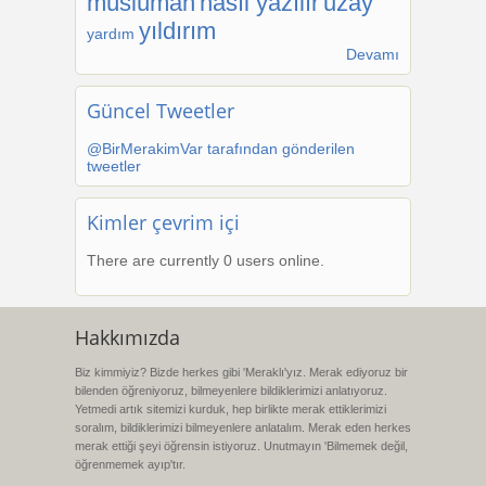
müslüman
nasıl yazılır
uzay
yıldırım
yardım
Devamı
Güncel Tweetler
@BirMerakimVar tarafından gönderilen
tweetler
Kimler çevrim içi
There are currently 0 users online.
Hakkımızda
Biz kimmiyiz? Bizde herkes gibi 'Meraklı'yız. Merak ediyoruz bir
bilenden öğreniyoruz, bilmeyenlere bildiklerimizi anlatıyoruz.
Yetmedi artık sitemizi kurduk, hep birlikte merak ettiklerimizi
soralım, bildiklerimizi bilmeyenlere anlatalım. Merak eden herkes
merak ettiği şeyi öğrensin istiyoruz. Unutmayın 'Bilmemek değil,
öğrenmemek ayıp'tır.