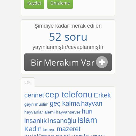
Dikey Sekmeler
Şimdiye kadar merak edilen
52 soru
yayınlanmıştır/cevaplanmıştır
Bir Merakım Var
Etk.
cep telefonu
cennet
Erkek
geç kalma
hayvan
gayri müslim
huri
hayvanlar alemi
hayvansever
islam
insanlık
insanoğlu
Kadın
mazeret
komşu