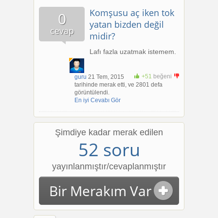
Komşusu aç iken tok
0
yatan bizden değil
cevap
midir?
Lafı fazla uzatmak istemem.
+51
beğeni
guru
21 Tem, 2015
+1
tarihinde merak etti, ve 2801 defa
görüntülendi.
En iyi Cevabı Gör
Şimdiye kadar merak edilen
52 soru
yayınlanmıştır/cevaplanmıştır
Bir Merakım Var