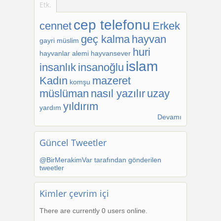
Etk.
cep telefonu
cennet
Erkek
geç kalma
hayvan
gayri müslim
huri
hayvanlar alemi
hayvansever
islam
insanlık
insanoğlu
Kadın
mazeret
komşu
müslüman
nasıl yazılır
uzay
yıldırım
yardım
Devamı
Güncel Tweetler
@BirMerakimVar tarafından gönderilen
tweetler
Kimler çevrim içi
There are currently 0 users online.