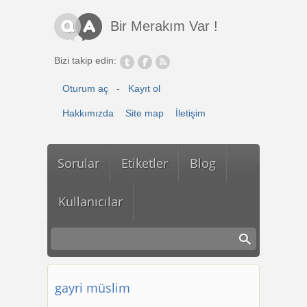
Ana içeriğe atla
Bir Merakım Var !
Bizi takip edin:
Oturum aç
-
Kayıt ol
Hakkımızda
Site map
İletişim
Sorular
Etiketler
Blog
Kullanıcılar
gayri müslim