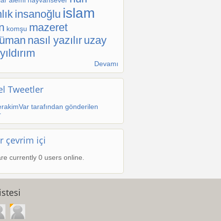
ar alemi
hayvansever
islam
lık
insanoğlu
n
mazeret
komşu
lüman
nasıl yazılır
uzay
-1
yıldırım
Devamı
l Tweetler
rakimVar tarafından gönderilen
r
r çevrim içi
re currently 0 users online.
stesi