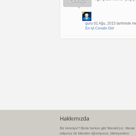
cevap
guru
01 Ağu, 2015 tarihinde me
En iyi Cevabı Gör
Hakkımızda
Biz kimmiyiz? Bizde herkes gibi 'Meraklı'yız. Merak
ediyoruz bir bilenden öğreniyoruz, bilmeyenlere