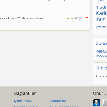
hayvanl
insan
Kadı
müs
-41
beğeni
rak etti, ve 3026 defa görüntülendi.
+1
yardım
Günce
@BirMe
tweetle
Kimle
There a
Bağlantılar
Onur Li
iyimidir.com !
ForumEfor