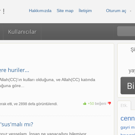
 !
Hakkımızda
Site map
İletişim
Oturum aç
-
Kullanıcılar
Ş
re huriler...
ya
Allah(CC)'ın kulları olduğuna, ve Allah(CC) katında
B
duğuna göre...
+50
beğeni
rak etti, ve 2898 defa görüntülendi.
+1
Etk.
cenn
 'sus'malı mı?
gayri m
oruz vesselam. İnsan ne yapacağını bilemiyor...