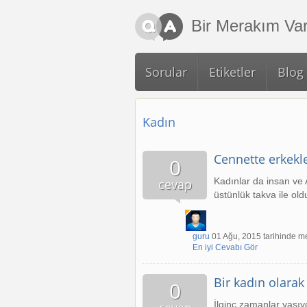
Ana içeriğe atla
Bir Merakım Var
Sorular
Etiketler
Blog
Kadın
Cennette erkekle
0
Kadınlar da insan ve 
cevap
üstünlük takva ile ol
guru
01 Ağu, 2015 tarihinde me
En iyi Cevabı Gör
Bir kadın olarak
0
İlginç zamanlar yaşıy