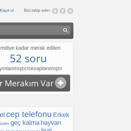
Kayıt ol
Bizi takip edin:
imdiye kadar merak edilen
52 soru
yınlanmıştır/cevaplanmıştır
ir Merakım Var
-1
cep telefonu
et
Erkek
geç kalma
hayvan
üslim
huri