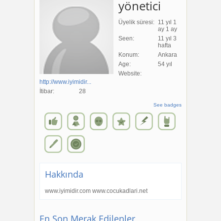
yönetici
Üyelik süresi:
11 yıl 1
ay 1 ay
Seen:
11 yıl 3
hafta
Konum:
Ankara
Age:
54 yıl
Website:
http://www.iyimidir...
İtibar:
28
See badges
Hakkında
www.iyimidir.com www.cocukadlari.net
En Son Merak Edilenler