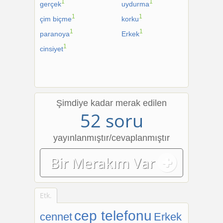
1
1
gerçek
uydurma
1
1
çim biçme
korku
1
1
paranoya
Erkek
1
cinsiyet
Şimdiye kadar merak edilen
52 soru
yayınlanmıştır/cevaplanmıştır
Bir Merakım Var
Etk.
cep telefonu
cennet
Erkek