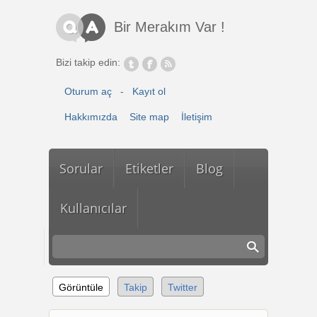
Ana içeriğe atla
Bir Merakım Var !
Bizi takip edin:
Oturum aç
-
Kayıt ol
Hakkımızda
Site map
İletişim
Sorular
Etiketler
Blog
Kullanıcılar
Görüntüle
(etkin sekme)
Takip
Twitter
Birincil sekmeler