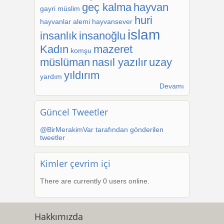
geç kalma
hayvan
gayri müslim
huri
hayvanlar alemi
hayvansever
islam
insanlık
insanoğlu
Kadın
mazeret
komşu
müslüman
nasıl yazılır
uzay
yıldırım
yardım
Devamı
Güncel Tweetler
@BirMerakimVar tarafından gönderilen
tweetler
Kimler çevrim içi
There are currently 0 users online.
Hakkımızda