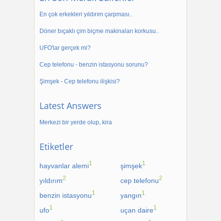
En çok erkekleri yıldırım çarpması..
Döner bıçaklı çim biçme makinaları korkusu..
UFO'lar gerçek mi?
Cep telefonu - benzin istasyonu sorunu?
Şimşek - Cep telefonu ilişkisi?
Latest Answers
Merkezi bir yerde olup, kira
Etiketler
1
1
hayvanlar alemi
şimşek
2
2
yıldırım
cep telefonu
1
1
benzin istasyonu
yangın
1
1
ufo
uçan daire