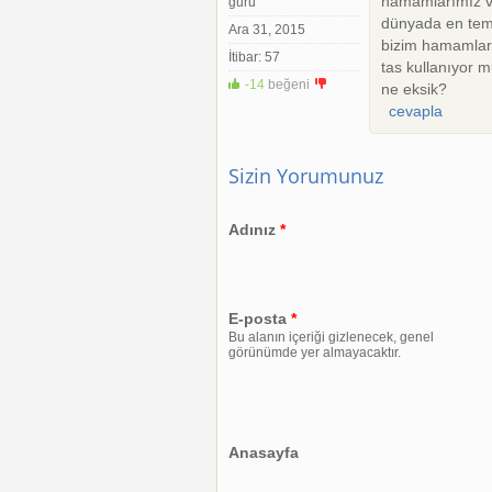
hamamlarımız ve
guru
dünyada en temi
Ara 31, 2015
bizim hamamlar
İtibar: 57
tas kullanıyor 
-14
beğeni
+1
-1
ne eksik?
cevapla
Sizin Yorumunuz
Adınız
*
E-posta
*
Bu alanın içeriği gizlenecek, genel
görünümde yer almayacaktır.
Anasayfa