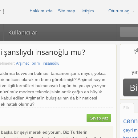
 !
Hakkımızda
Site map
İletişim
Oturum aç
-
Kullanıcılar
i şanslıydı insanoğlu mu?
Ş
Kelimeler:
Arşimet
bilim
insanoğlu
ya
kaldırma kuvvetini bulması tamamen şans mıydı, yoksa
bir neticesi olarak mı bunu görebilmişti? Arşimet suyun
B
 ve ilgili formülleri bulmasaydı bugün bu yazıyı yazıyor
ünüzümüz modern teknolojisinin antik çağın en büyük
kabul edilen Arşimet'in buluşlarının da bir neticesi
k hatalı olurmu?
Etk.
Cevap yaz
cenn
gayri m
başka bir şeyi merak ediyorum. Biz Türklerin