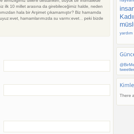
hayvanl
 temizliğimiz dillere destanken, büyük bir ihtimallede
z ilk 10 millet arasına da girebileceğimiz halde, neden
insan
ımızdan hala bir Arşimet çıkamamıştır? Biz hamamda
Kadı
muyuz:evet, hamamlarımızda su varmı:evet... peki bizde
müs
yardım
Günce
@BirMe
tweetle
Kimle
There a