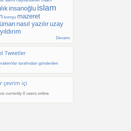
ar alemi
hayvansever
islam
lık
insanoğlu
n
mazeret
komşu
lüman
nasıl yazılır
uzay
yıldırım
Devamı
l Tweetler
rakimVar tarafından gönderilen
r
r çevrim içi
re currently 0 users online.