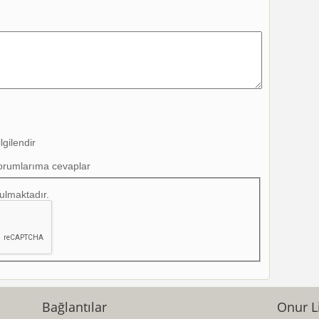
lgilendir
orumlarıma cevaplar
ulmaktadır.
Bağlantılar
Onur Li