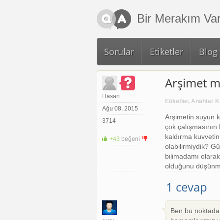
Ana içeriğe atla
Bir Merakım Var
Sorular
Etiketler
Blog
Arşimet m
Hasan
Etiketler, Anahtar 
Ağu 08, 2015
Arşimetin suyun 
3714
çok çalışmasının 
kaldırma kuvvetini
+43
beğeni
+1
-1
olabilirmiydik? G
bilimadamı olarak 
olduğunu düşünme
1 cevap
Ben bu noktada 