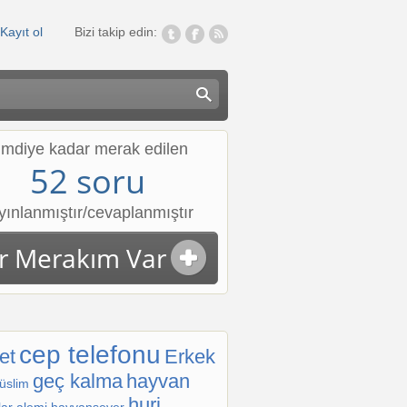
Kayıt ol
Bizi takip edin:
imdiye kadar merak edilen
52 soru
yınlanmıştır/cevaplanmıştır
ir Merakım Var
cep telefonu
et
Erkek
geç kalma
hayvan
üslim
huri