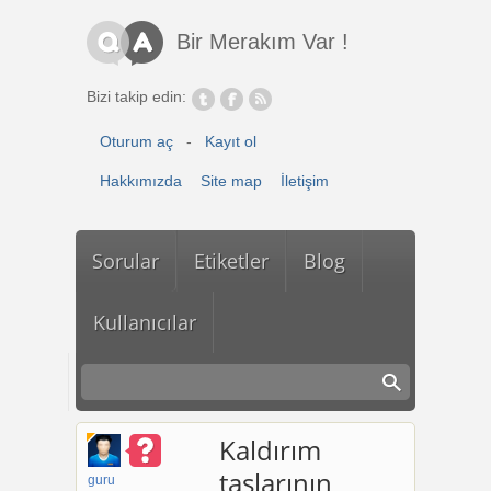
Ana içeriğe atla
Bir Merakım Var !
Bizi takip edin:
Oturum aç
-
Kayıt ol
Hakkımızda
Site map
İletişim
Sorular
Etiketler
Blog
Kullanıcılar
Kaldırım
taşlarının
guru