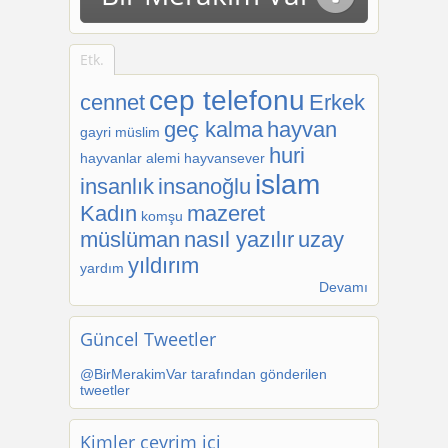
Etk.
cep telefonu
cennet
Erkek
geç kalma
hayvan
gayri müslim
huri
hayvanlar alemi
hayvansever
islam
insanlık
insanoğlu
Kadın
mazeret
komşu
müslüman
nasıl yazılır
uzay
yıldırım
yardım
Devamı
Güncel Tweetler
@BirMerakimVar tarafından gönderilen
tweetler
Kimler çevrim içi