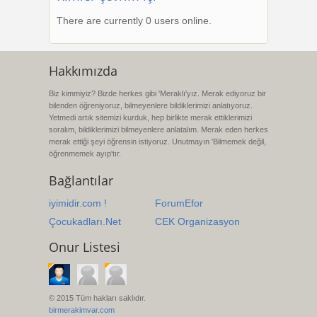
There are currently 0 users online.
Hakkımızda
Biz kimmiyiz? Bizde herkes gibi 'Meraklı'yız. Merak ediyoruz bir
bilenden öğreniyoruz, bilmeyenlere bildiklerimizi anlatıyoruz.
Yetmedi artık sitemizi kurduk, hep birlikte merak ettiklerimizi
soralım, bildiklerimizi bilmeyenlere anlatalım. Merak eden herkes
merak ettiği şeyi öğrensin istiyoruz. Unutmayın 'Bilmemek değil,
öğrenmemek ayıp'tır.
Bağlantılar
iyimidir.com !
ForumEfor
Çocukadları.Net
CEK Organizasyon
Onur Listesi
© 2015 Tüm hakları saklıdır.
birmerakimvar.com