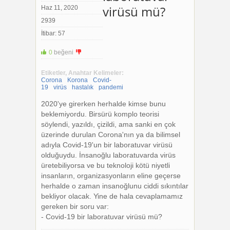
virüsü mü?
Haz 11, 2020
2939
İtibar: 57
0
beğeni
+1
-1
Etiketler, Anahtar Kelimeler:
Corona
Korona
Covid-
19
virüs
hastalık
pandemi
2020'ye girerken herhalde kimse bunu
beklemiyordu. Birsürü komplo teorisi
söylendi, yazıldı, çizildi, ama sanki en çok
üzerinde durulan Corona'nın ya da bilimsel
adıyla Covid-19'un bir laboratuvar virüsü
olduğuydu. İnsanoğlu laboratuvarda virüs
üretebiliyorsa ve bu teknoloji kötü niyetli
insanların, organizasyonların eline geçerse
herhalde o zaman insanoğlunu ciddi sıkıntılar
bekliyor olacak. Yine de hala cevaplamamız
gereken bir soru var:
- Covid-19 bir laboratuvar virüsü mü?