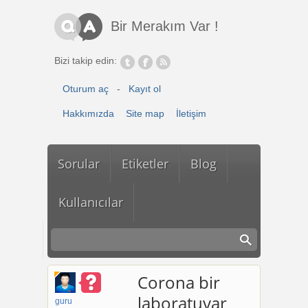
Ana içeriğe atla
Bir Merakım Var !
Bizi takip edin:
Oturum aç
-
Kayıt ol
Hakkımızda
Site map
İletişim
Sorular
Etiketler
Blog
Kullanıcılar
Corona bir
laboratuvar
guru