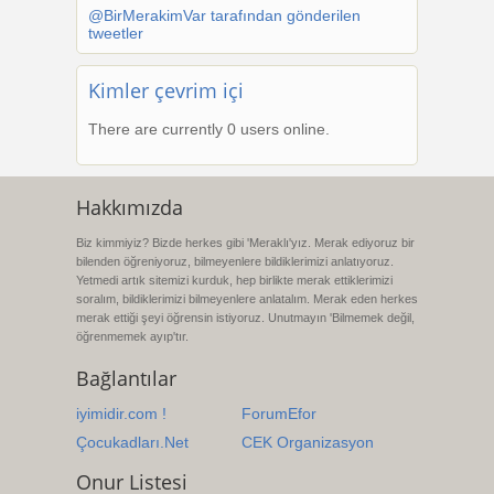
@BirMerakimVar tarafından gönderilen
tweetler
Kimler çevrim içi
There are currently 0 users online.
Hakkımızda
Biz kimmiyiz? Bizde herkes gibi 'Meraklı'yız. Merak ediyoruz bir
bilenden öğreniyoruz, bilmeyenlere bildiklerimizi anlatıyoruz.
Yetmedi artık sitemizi kurduk, hep birlikte merak ettiklerimizi
soralım, bildiklerimizi bilmeyenlere anlatalım. Merak eden herkes
merak ettiği şeyi öğrensin istiyoruz. Unutmayın 'Bilmemek değil,
öğrenmemek ayıp'tır.
Bağlantılar
iyimidir.com !
ForumEfor
Çocukadları.Net
CEK Organizasyon
Onur Listesi