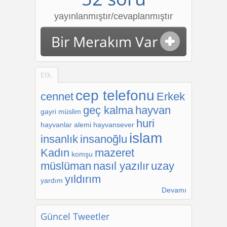
yayınlanmıştır/cevaplanmıştır
Bir Merakım Var
Etk.
cep telefonu
cennet
Erkek
geç kalma
hayvan
gayri müslim
huri
hayvanlar alemi
hayvansever
islam
insanlık
insanoğlu
Kadın
mazeret
komşu
müslüman
nasıl yazılır
uzay
yıldırım
yardım
Devamı
Güncel Tweetler