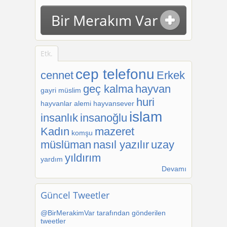
Bir Merakım Var
Etk.
cep telefonu
cennet
Erkek
geç kalma
hayvan
gayri müslim
huri
hayvanlar alemi
hayvansever
islam
insanlık
insanoğlu
Kadın
mazeret
komşu
müslüman
nasıl yazılır
uzay
yıldırım
yardım
Devamı
Güncel Tweetler
@BirMerakimVar tarafından gönderilen
tweetler