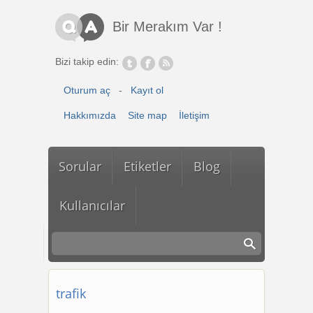
Ana içeriğe atla
Bir Merakım Var !
Bizi takip edin:
Oturum aç
-
Kayıt ol
Hakkımızda
Site map
İletişim
Sorular
Etiketler
Blog
Kullanıcılar
trafik