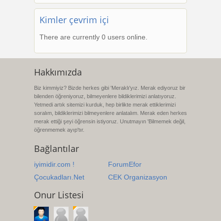
Kimler çevrim içi
There are currently 0 users online.
Hakkımızda
Biz kimmiyiz? Bizde herkes gibi 'Meraklı'yız. Merak ediyoruz bir
bilenden öğreniyoruz, bilmeyenlere bildiklerimizi anlatıyoruz.
Yetmedi artık sitemizi kurduk, hep birlikte merak ettiklerimizi
soralım, bildiklerimizi bilmeyenlere anlatalım. Merak eden herkes
merak ettiği şeyi öğrensin istiyoruz. Unutmayın 'Bilmemek değil,
öğrenmemek ayıp'tır.
Bağlantılar
iyimidir.com !
ForumEfor
Çocukadları.Net
CEK Organizasyon
Onur Listesi