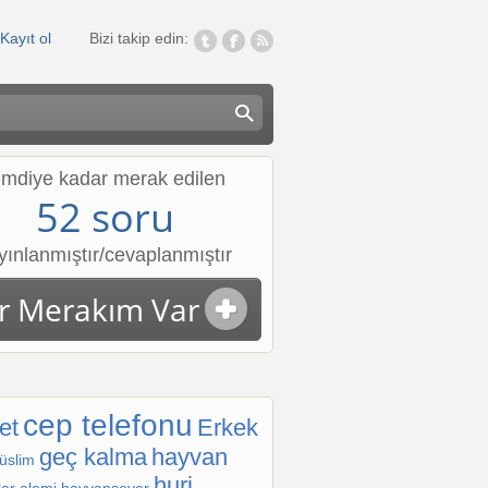
Kayıt ol
Bizi takip edin:
imdiye kadar merak edilen
52 soru
yınlanmıştır/cevaplanmıştır
ir Merakım Var
-1
cep telefonu
et
Erkek
geç kalma
hayvan
üslim
huri