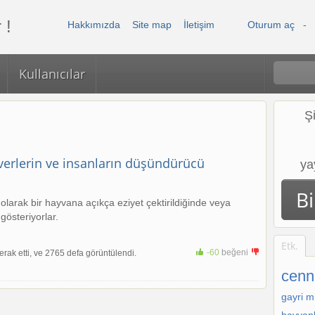
 !
Hakkımızda
Site map
İletişim
Oturum aç
-
Kullanıcılar
Ş
verlerin ve insanların düşündürücü
ya
B
olarak bir hayvana açıkça eziyet çektirildiğinde veya
gösteriyorlar.
Etk.
-60
beğeni
rak etti, ve 2765 defa görüntülendi.
+1
cenn
gayri m