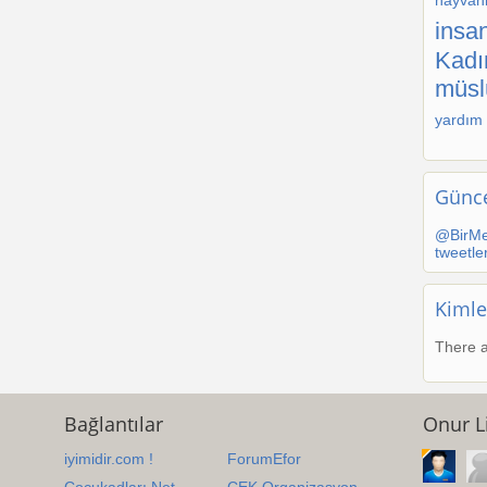
hayvanl
insan
Kadı
müs
yardım
Günce
@BirMe
tweetle
Kimle
There a
Bağlantılar
Onur Li
iyimidir.com !
ForumEfor