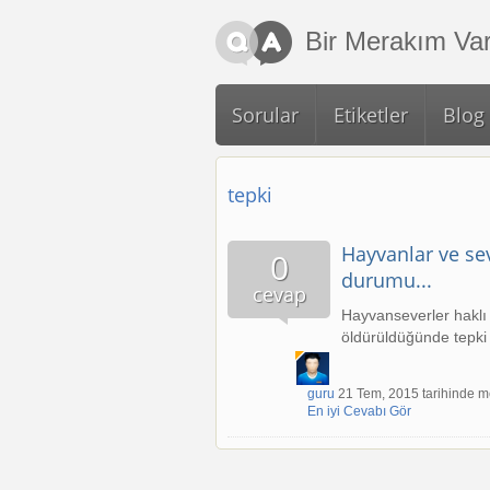
Ana içeriğe atla
Bir Merakım Var
Sorular
Etiketler
Blog
tepki
Hayvanlar ve se
0
durumu...
cevap
Hayvanseverler haklı 
öldürüldüğünde tepki 
guru
21 Tem, 2015 tarihinde me
En iyi Cevabı Gör