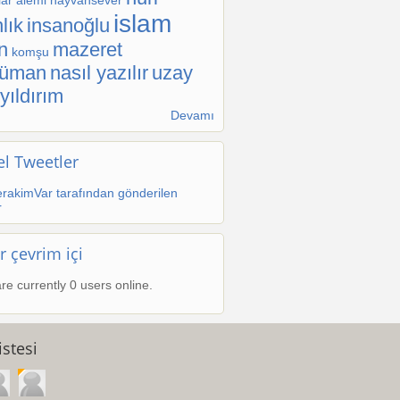
ar alemi
hayvansever
islam
lık
insanoğlu
n
mazeret
komşu
lüman
nasıl yazılır
uzay
yıldırım
Devamı
l Tweetler
rakimVar tarafından gönderilen
r
r çevrim içi
re currently 0 users online.
stesi