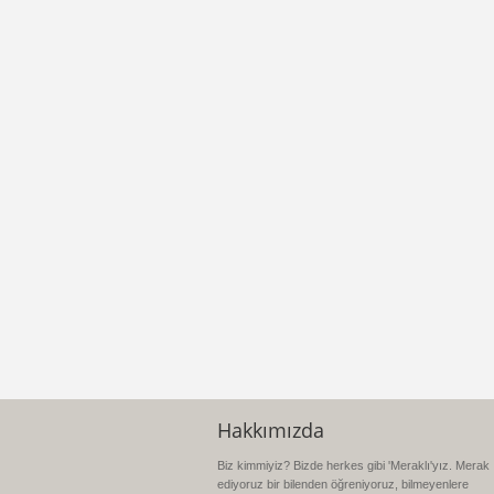
Hakkımızda
Biz kimmiyiz? Bizde herkes gibi 'Meraklı'yız. Merak
ediyoruz bir bilenden öğreniyoruz, bilmeyenlere