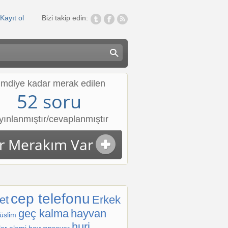
Kayıt ol
Bizi takip edin:
imdiye kadar merak edilen
52 soru
yınlanmıştır/cevaplanmıştır
ir Merakım Var
-1
cep telefonu
et
Erkek
geç kalma
hayvan
üslim
huri