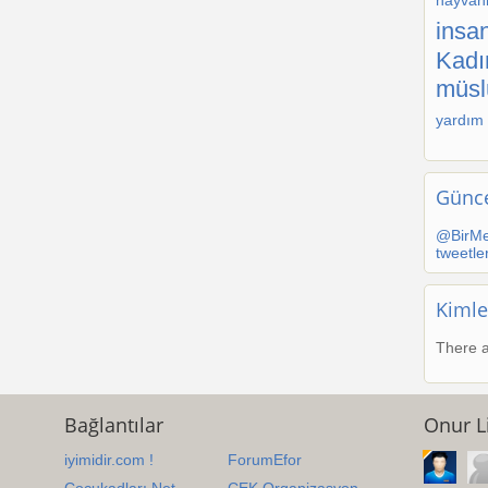
hayvanl
insan
Kadı
müs
yardım
Günce
@BirMe
tweetle
Kimle
There a
Bağlantılar
Onur Li
iyimidir.com !
ForumEfor