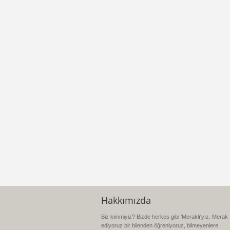
Hakkımızda
Biz kimmiyiz? Bizde herkes gibi 'Meraklı'yız. Merak
ediyoruz bir bilenden öğreniyoruz, bilmeyenlere