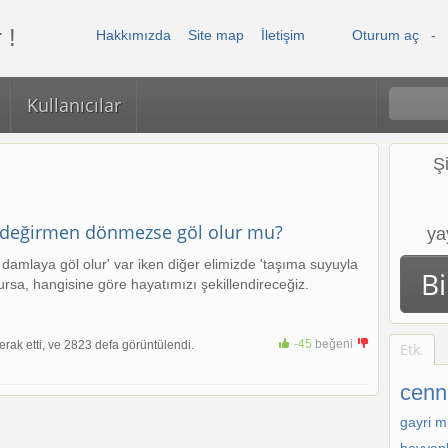
 !
Hakkımızda
Site map
İletişim
Oturum aç
-
Kullanıcılar
Ş
 değirmen dönmezse göl olur mu?
ya
 damlaya göl olur' var iken diğer elimizde 'taşıma suyuyla
B
sa, hangisine göre hayatımızı şekillendireceğiz.
-45
beğeni
rak etti, ve 2823 defa görüntülendi.
+1
Etk.
cenn
gayri m