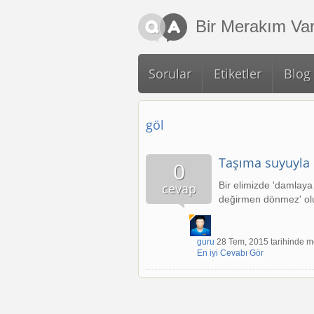
Ana içeriğe atla
Bir Merakım Var
Sorular
Etiketler
Blog
göl
Taşıma suyuyla
0
Bir elimizde 'damlaya
cevap
değirmen dönmez' olur
guru
28 Tem, 2015 tarihinde me
En iyi Cevabı Gör