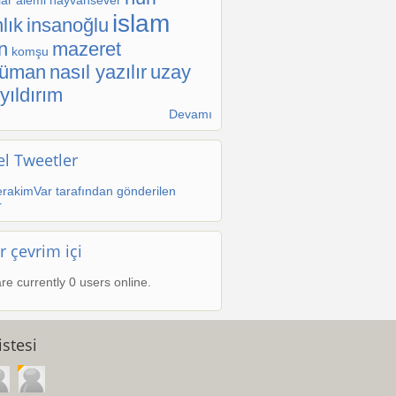
ar alemi
hayvansever
islam
lık
insanoğlu
n
mazeret
komşu
lüman
nasıl yazılır
uzay
yıldırım
Devamı
l Tweetler
rakimVar tarafından gönderilen
r
r çevrim içi
re currently 0 users online.
stesi